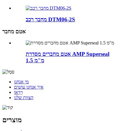
מחבר רכב DTM06-2S
אטם מחבר
אטם מחברים מסדרת AMP Superseal
1.5 מ"מ
מי אנחנו
איך אנחנו עושים
וִידֵאוֹ
הצוות שלנו
מוצרים