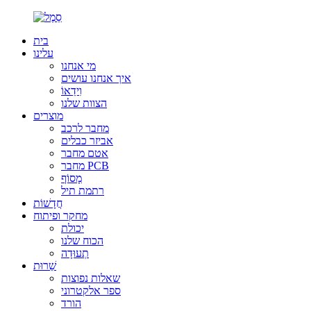
בית
עלינו
מי אנחנו
איך אנחנו עושים
וִידֵאוֹ
הצוות שלנו
מוצרים
מחבר לרכב
אביזר כבלים
אטם מחבר
מחבר PCB
מָסוֹף
רתמת תיל
חֲדָשׁוֹת
מחקר ופיתוח
יכולת
הכוח שלנו
תְעוּדָה
שֵׁרוּת
שאלות נפוצות
ספר אלקטרוני
הורד