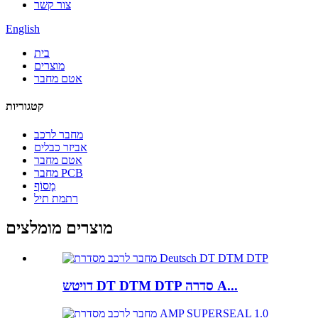
צור קשר
English
בית
מוצרים
אטם מחבר
קטגוריות
מחבר לרכב
אביזר כבלים
אטם מחבר
מחבר PCB
מָסוֹף
רתמת תיל
מוצרים מומלצים
דויטש DT DTM DTP סדרה A...