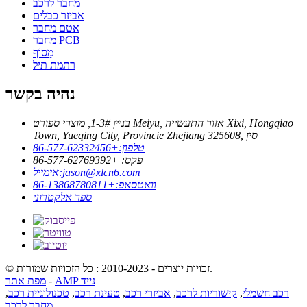
מחבר לרכב
אביזר כבלים
אטם מחבר
מחבר PCB
מָסוֹף
רתמת תיל
נהיה בקשר
בניין 3#-1, מוצרי ספורט Meiyu, אזור התעשייה Xixi, Hongqiao
Town, Yueqing City, Provincie Zhejiang 325608, סין
טלפון:
+86-577-62332456
פקס: +86-577-62769392
jason@xlcn6.com
אימייל:
וואטסאפ:
+86-13868780811
ספר אלקטרוני
© זכויות יוצרים - 2010-2023 : כל הזכויות שמורות.
AMP נייד
-
מפת אתר
רכב חשמלי
,
קישוריות לרכב
,
אביזרי רכב
,
טעינת רכב
,
טכנולוגיית רכב
,
,
מחבר לרכב