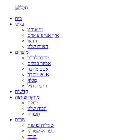
בית
עלינו
מי אנחנו
איך אנחנו עושים
וִידֵאוֹ
הצוות שלנו
מוצרים
מחבר לרכב
אביזר כבלים
אטם מחבר
מחבר PCB
מָסוֹף
רתמת תיל
חֲדָשׁוֹת
מחקר ופיתוח
יכולת
הכוח שלנו
תְעוּדָה
שֵׁרוּת
שאלות נפוצות
ספר אלקטרוני
הורד