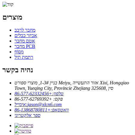
מוצרים
מחבר לרכב
אביזר כבלים
אטם מחבר
מחבר PCB
מָסוֹף
רתמת תיל
נהיה בקשר
בניין 3#-1, מוצרי ספורט Meiyu, אזור התעשייה Xixi, Hongqiao
Town, Yueqing City, Provincie Zhejiang 325608, סין
טלפון:
+86-577-62332456
פקס: +86-577-62769392
jason@xlcn6.com
אימייל:
וואטסאפ:
+86-13868780811
ספר אלקטרוני