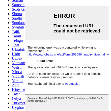
Somali
Samoan
Scots Gaelic
Shona
Sindhi
Sundanese
Swahili
Tajik
Tamil
Telugu
Thai
Ukrainian
Urdu
Uzbek
Vietnamese
Welsh
Xhosa
Yiddish
Yoruba
Zulu
Kinyarwanda
Tatar
Oriya
Turkmen
Uyghur