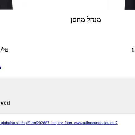
מנהל מחסן
טל/וואט
m