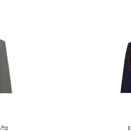
טל/וואט