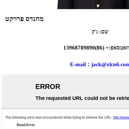
מהנדס פרויקט
שם: ג'ק
סאפ:+ (86)13968789890
E-mail：jack@xlcn6.co