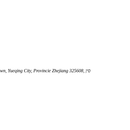
בניין 3#-1, מוצרי ספורט Meiyu, אזור התעשייה Xixi, Hongqiao Town, Yueqing City, Provincie Zhejiang 325608, סין