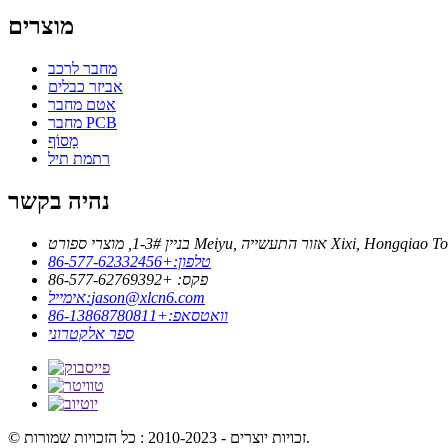
מוצרים
מחבר לרכב
אביזר כבלים
אטם מחבר
מחבר PCB
מָסוֹף
רתמת תיל
נהיה בקשר
טלפון:
+86-577-62332456
פקס: +86-577-62769392
jason@xlcn6.com
אימייל:
וואטסאפ:
+86-13868780811
ספר אלקטרוני
© זכויות יוצרים - 2010-2023 : כל הזכויות שמורות.