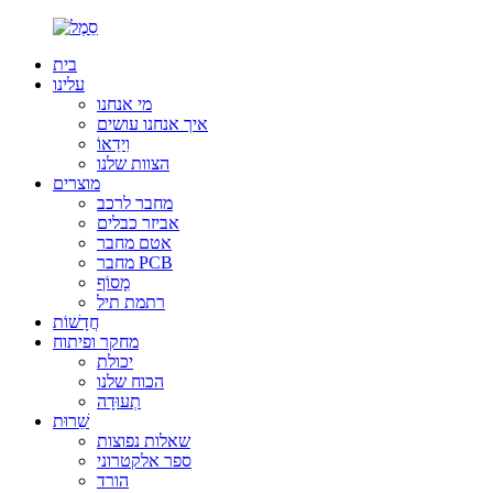
בית
עלינו
מי אנחנו
איך אנחנו עושים
וִידֵאוֹ
הצוות שלנו
מוצרים
מחבר לרכב
אביזר כבלים
אטם מחבר
מחבר PCB
מָסוֹף
רתמת תיל
חֲדָשׁוֹת
מחקר ופיתוח
יכולת
הכוח שלנו
תְעוּדָה
שֵׁרוּת
שאלות נפוצות
ספר אלקטרוני
הורד