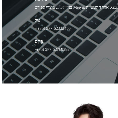
טל
+ (86) 577-62332456
פַקס
+(86) 577-62769392